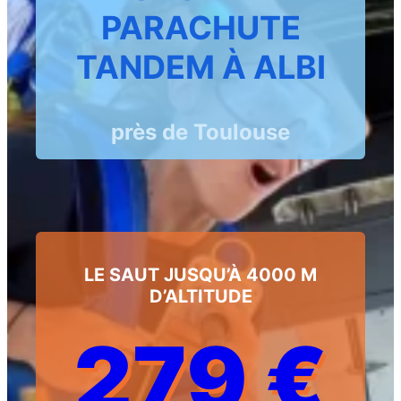
PARACHUTE
TANDEM À ALBI
près de Toulouse
LE SAUT JUSQU’À 4000 M
D’ALTITUDE
279 €