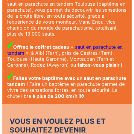
saut en parachute en tandem Toulouse (baptême en
parachute), vous permet de découvrir les sensations
de la chute libre, en toute sécurité, grâce à
l’expérience de votre moniteur, Manu Enou, vice
champion du monde de parachutisme, totalisant
plus de 13 000 sauts.
Offrez le coffret cadeau
«
saut en parachute en
tandem
», à Albi (Tarn), près de Castres (Tarn),
Toulouse (Haute Garonne), Montauban (Tarn et
Garonne), Rodez (Aveyron) ou
faites-vous plaisir !
Faites votre baptême avec un saut en parachute
tandem !
Faire un baptême en parachute permet de
vivre des sensations fortes, en toute sécurité. La
chute libre
à plus de 200 km/⁠h
VOUS EN VOULEZ PLUS ET
SOUHAITEZ DEVENIR