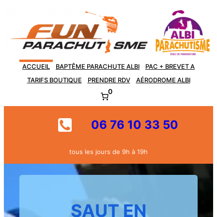
Aller
au
contenu
ACCUEIL
BAPTÊME PARACHUTE ALBI
PAC + BREVET A
TARIFS BOUTIQUE
PRENDRE RDV
AÉRODROME ALBI
0
06 76 10 33 50
tous les jours de 9h à 19h
SAUT EN