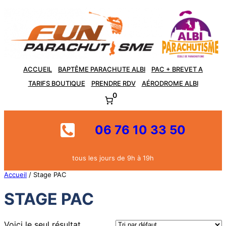
Aller
au
contenu
ACCUEIL
BAPTÊME PARACHUTE ALBI
PAC + BREVET A
TARIFS BOUTIQUE
PRENDRE RDV
AÉRODROME ALBI
0
06 76 10 33 50
tous les jours de 9h à 19h
Accueil
/ Stage PAC
STAGE PAC
Voici le seul résultat