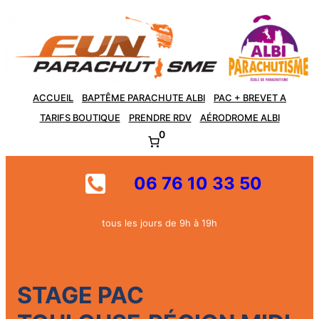
Aller
au
contenu
ACCUEIL
BAPTÊME PARACHUTE ALBI
PAC + BREVET A
TARIFS BOUTIQUE
PRENDRE RDV
AÉRODROME ALBI
0
06 76 10 33 50
tous les jours de 9h à 19h
STAGE PAC