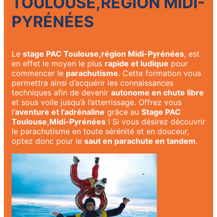
TOULOUSE,RÉGION MIDI-
PYRÉNÉES
Le
stage PAC Toulouse,région Midi-Pyrénées
, est
en effet le moyen le plus
rapide et ludique
pour
commencer le
parachutisme
. Cette formation vous
permettra ainsi d’acquérir les connaissances
techniques afin de devenir
autonome en chute libre
et sous voile jusqu’à l’atterrissage. Offrez vous
l’
aventure et l’adrénaline
grâce au
Stage PAC
Toulouse,Midi-Pyrénées
! Si vous désirez découvrir
le parachutisme en toute sérénité et en douceur,
optez donc pour le
saut en parachute en tandem
.